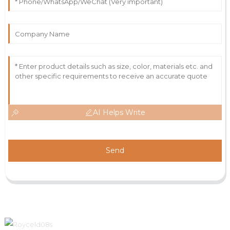
AI Helps Write
Send