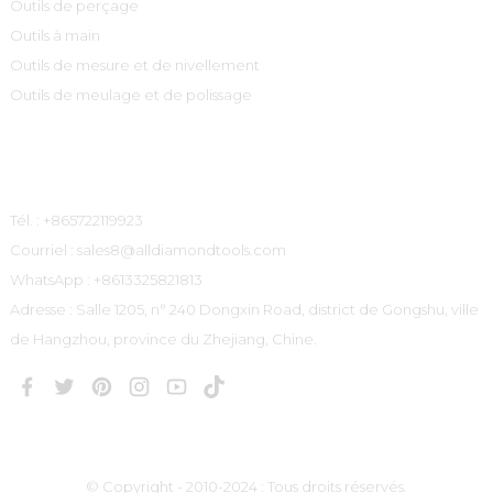
Outils de perçage
Outils à main
Outils de mesure et de nivellement
Outils de meulage et de polissage
Contactez-Nous
Tél. : +865722119923
Courriel : sales8@alldiamondtools.com
WhatsApp : +8613325821813
Adresse : Salle 1205, n° 240 Dongxin Road, district de Gongshu, ville
de Hangzhou, province du Zhejiang, Chine.
© Copyright - 2010-2024 : Tous droits réservés.