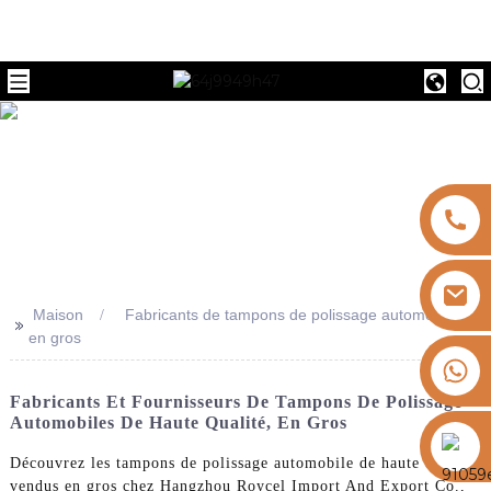
e
Maison
Fabricants de tampons de polissage automobiles
>>
en gros
+8613325821813
Fabricants Et Fournisseurs De Tampons De Polissage
Automobiles De Haute Qualité, En Gros
https://vk.com/id855439469
Découvrez les tampons de polissage automobile de haute qualité
vendus en gros chez Hangzhou Roycel Import And Export Co.,