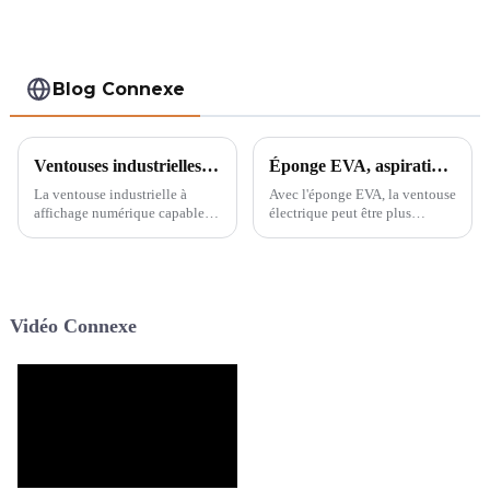
Blog Connexe
Ventouses industrielles à affichage numérique pouvant absorber les surfaces rugueuses
Éponge EVA, aspiration plus puissante !
La ventouse industrielle à
Avec l'éponge EVA, la ventouse
affichage numérique capable
électrique peut être plus
de maintenir des surfaces
puissante et peut aspirer
rugueuses a révolutionné le
n'importe quelle surface
monde de l'aspiration
inégale, comme la pierre
industrielle et changé le
naturelle, le bois, les blocs de
paysage de la manutention des
béton, les plaques de fer, etc.
Vidéo Connexe
matériaux.