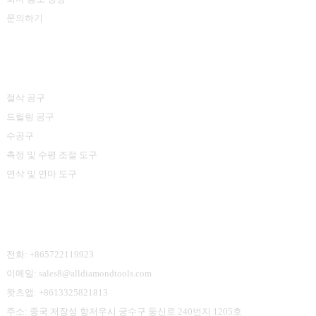
문의하기
제품 카테고리
절삭 공구
드릴링 공구
수공구
측정 및 수평 조절 도구
연삭 및 연마 도구
문의하기
전화: +865722119923
이메일: sales8@alldiamondtools.com
왓츠앱: +8613325821813
주소: 중국 저장성 항저우시 궁수구 둥신로 240번지 1205호