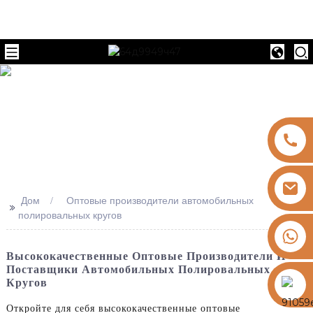
e
Дом
Оптовые производители автомобильных
>>
полировальных кругов
+8613325821813
Высококачественные Оптовые Производители И
Поставщики Автомобильных Полировальных
https://vk.com/id855439469
Кругов
Откройте для себя высококачественные оптовые