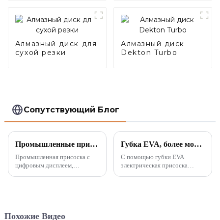
Алмазный диск для
Алмазный диск
сухой резки
Dekton Turbo
Сопутствующий Блог
Промышленные присоски с цифровым дисплеем, способные поглощать грубые поверхности
Губка EVA, более мощное всасывание!
Промышленная присоска с
С помощью губки EVA
цифровым дисплеем,
электрическая присоска
способная удерживать
станет более мощной и
грубые поверхности,
сможет всасывать любые
произвела революцию в мире
неровные поверхности, такие
промышленного отсоса и
как натуральный камень,
изменила подход к
дерево, бетонные блоки,
Похожие Видео
транспортировке материалов.
железные пластины и т. д.