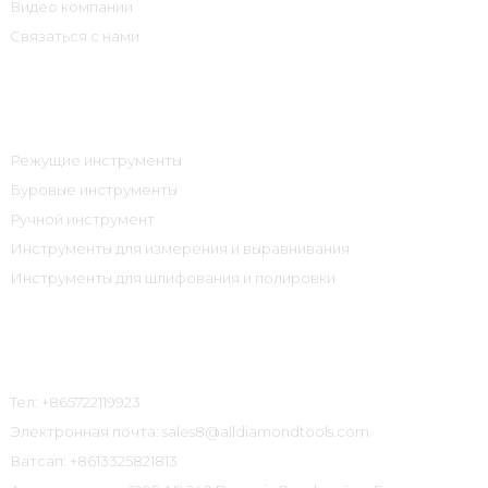
Видео компании
Связаться с нами
Категории Продуктов
Режущие инструменты
Буровые инструменты
Ручной инструмент
Инструменты для измерения и выравнивания
Инструменты для шлифования и полировки
Связаться С Нами
Тел: +865722119923
Электронная почта: sales8@alldiamondtools.com
Ватсап: +8613325821813