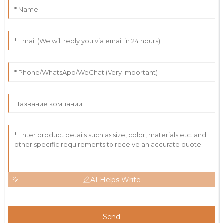
AI Helps Write
Send