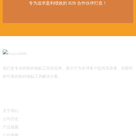
专为追求盈利绩效的 B2B 合作伙伴打造！
专为追求盈利绩效的 B2B 合作伙伴打造！
留言（WhatsApp：+86 133 2582 1813）。
留言（WhatsApp：+86 133 2582 1813）。
的合作伙伴。
我们是专业的瓷砖铺贴工具供应商，致力于为全球客户提供高质量、创新性
和可靠的瓷砖铺贴工具解决方案。
信息
关于我们
公司历史
产品视频
公司视频