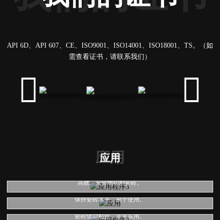
API 6D、API 607、CE、ISO9001、ISO14001、ISO18001、TS。（如
需查看证书，请联系我们）
应用
应用
金刚石锯片
高效、安全地切割瓷砖。
精神水平
保持瓷砖水平，易于使用。
填缝枪
瓷砖缝隙粘合，非常实用。