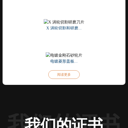
阅读更多
阅读更多
阅读更多
阅读更多
阅读更多
X 涡轮切割和研磨...
超薄金刚石芯材...
涡轮锯片供应商
瓷砖高度调节器
6件套抹刀套装
阅读更多
阅读更多
阅读更多
阅读更多
阅读更多
干式真空钎焊金刚石C...
8英寸双层大号S...
干切金刚石刀片
电镀菱形盖板...
瓷砖起重器
阅读更多
阅读更多
阅读更多
阅读更多
阅读更多
我们的证书
我们的证书