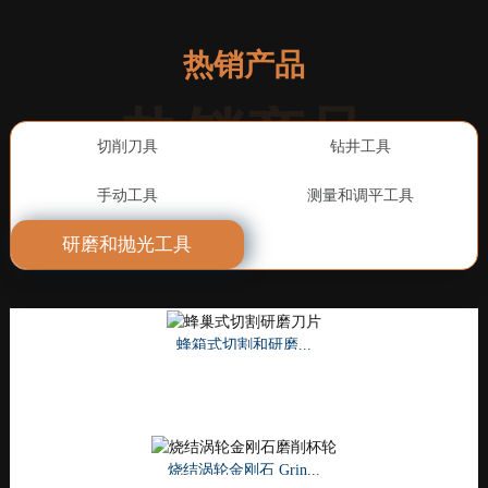
热销产品
热销产品
切削刀具
钻井工具
手动工具
测量和调平工具
研磨和抛光工具
蜂箱式切割和研磨...
塑料地板维修套装
新型金刚石锯片
硬质陶瓷钻头
瓷砖振动机
阅读更多
阅读更多
阅读更多
阅读更多
阅读更多
真空钎焊金刚石芯材……
德克顿涡轮金刚石刀片
烧结涡轮金刚石 Grin...
专业瓷砖振动...
G-Ultra Lifter