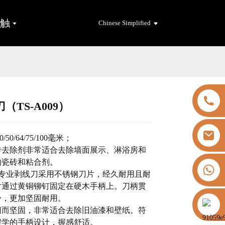
接触
Chinese Simplified
（TS-A009）
Loading...
Loading...
/50/64/75/100毫米；
瓷砖去除剂非常适合去除墙面展示、淋浴房和
的瓷砖和粘合剂。
+8613325821813
thfull 专业剥线刀采用不锈钢刀片，经久耐用且耐
片通过黄铜铆钉固定在硬木手柄上。刀柄贯
身，更加坚固耐用。
https://vk.com/id855439469
柔韧而坚固，非常适合去除旧油漆和壁纸。符
程学的手柄设计，握感舒适。