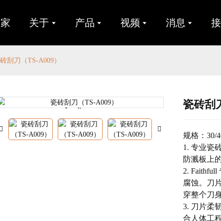
家
关于
产品
视频
消息
砖刮刀（TS-A009）
瓷砖刮刀
Loading...
Loading...
规格：30/40
1. 专业
防溅板上
2. Fai
腐蚀。刀
穿整个刀
3. 刀片
合人体工