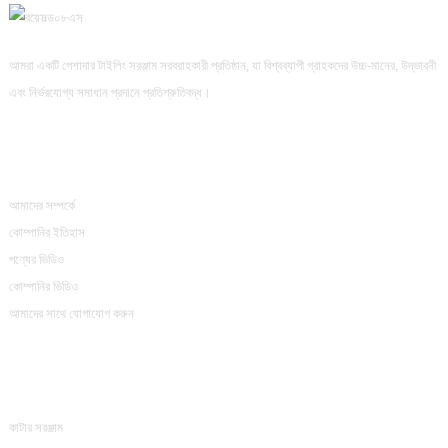
আমরা একটি পেশাদার টাইলিং সরঞ্জাম সরবরাহকারী প্রতিষ্ঠান, যা বিশ্বব্যাপী গ্রাহকদের উচ্চ-মানের, উদ্ভাবনী
এবং নির্ভরযোগ্য সমাধান প্রদানে প্রতিশ্রুতিবদ্ধ।
তথ্য
আমাদের সম্পর্কে
কোম্পানির ইতিহাস
পণ্যের ভিডিও
কোম্পানির ভিডিও
আমাদের সাথে যোগাযোগ করুন
পণ্যের বিভাগ
কাটার সরঞ্জাম