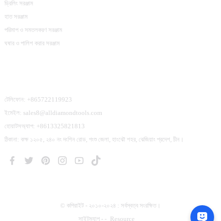
ড্রিলিং সরঞ্জাম
হাত সরঞ্জাম
পরিমাপ ও সমতলকরণ সরঞ্জাম
ঘষার ও পালিশ করার সরঞ্জাম
আমাদের সাথে যোগাযোগ করুন
টেলিফোন: +865722119923
ইমেইল: sales8@alldiamondtools.com
হোয়াটসঅ্যাপ: +8613325821813
ঠিকানা: কক্ষ ১২০৫, ২৪০ নং দংশিন রোড, গংশু জেলা, হাংঝৌ শহর, ঝেজিয়াং প্রদেশ, চীন।
© কপিরাইট - ২০১০-২০২৪ : সর্বস্বত্ব সংরক্ষিত।
সাইটম্যাপ
-
-
Resource