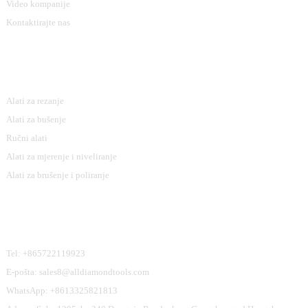
Video kompanije
Kontaktirajte nas
Kategorije Proizvoda
Alati za rezanje
Alati za bušenje
Ručni alati
Alati za mjerenje i niveliranje
Alati za brušenje i poliranje
Kontaktirajte Nas
Tel: +865722119923
E-pošta: sales8@alldiamondtools.com
WhatsApp: +8613325821813