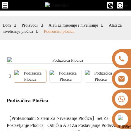
Dom
Proizvodi
Alati za mjerenje i niveliranje
Alati za
nivelisanje pločica
Podizačica pločica
+8613325821813
Podizačica Pločica
https://vk.com/id855439469
【Profesionalni Sistem Za Nivelisanje Pločica】Set Za
Postavljanje Pločica - Odličan Alat Za Postavljanje Poda/zida.