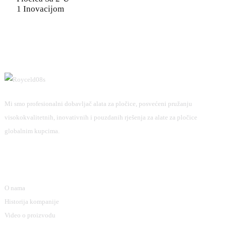
1 Inovacijom
Mi smo profesionalni dobavljač alata za pločice, posvećeni pružanju
visokokvalitetnih, inovativnih i pouzdanih rješenja za alate za pločice
globalnim kupcima.
Informacije
O nama
Historija kompanije
Video o proizvodu