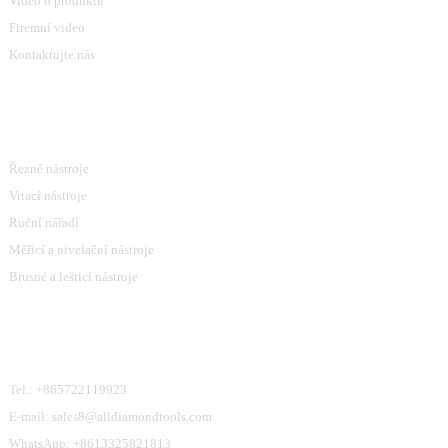
Video o produktu
Firemní video
Kontaktujte nás
Kategorie Produktů
Řezné nástroje
Vrtací nástroje
Ruční nářadí
Měřicí a nivelační nástroje
Brusné a lešticí nástroje
Kontaktujte Nás
Tel.: +865722119923
E-mail: sales8@alldiamondtools.com
WhatsApp: +8613325821813