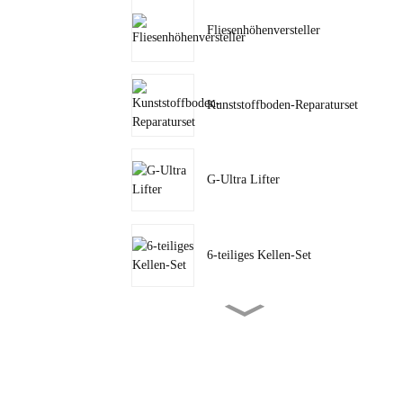
Fliesenhöhenversteller
Kunststoffboden-Reparaturset
G-Ultra Lifter
6-teiliges Kellen-Set
8-Zoll-Doppelschicht Große
S...
Doppelschicht-integriertes