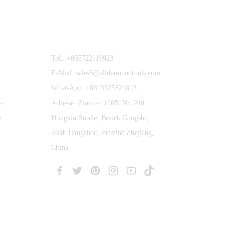
Kontaktieren Sie Uns
Tel.: +865722119923
E-Mail: sales8@alldiamondtools.com
WhatsApp: +8613325821813
e
Adresse: Zimmer 1205, Nr. 240
e
Dongxin Straße, Bezirk Gongshu,
Stadt Hangzhou, Provinz Zhejiang,
China.