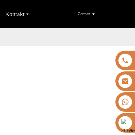
Kontakt
German
+8613325821813
https://vk.com/id855439469