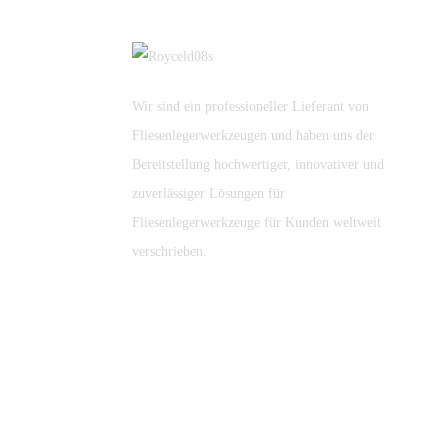
Dig...
8-Zoll-Doppelschicht Große
S...
Wir sind ein professioneller Lieferant von
Fliesenlegerwerkzeugen und haben uns der
Neues Design
Bereitstellung hochwertiger, innovativer und
Diamantsägeblatt
zuverlässiger Lösungen für
Fliesenlegerwerkzeuge für Kunden weltweit
verschrieben.