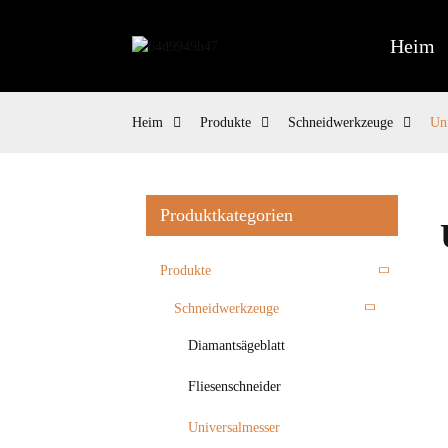
Heim
Heim
Produkte
Schneidwerkzeuge
Un
Produktkategorien
Produkte
Schneidwerkzeuge
Diamantsägeblatt
Fliesenschneider
Universalmesser