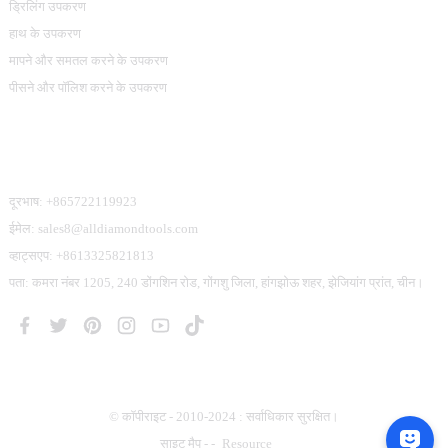
ड्रिलिंग उपकरण
हाथ के उपकरण
मापने और समतल करने के उपकरण
पीसने और पॉलिश करने के उपकरण
हमसे संपर्क करें
दूरभाष: +865722119923
ईमेल: sales8@alldiamondtools.com
व्हाट्सएप: +8613325821813
पता: कमरा नंबर 1205, 240 डोंगशिन रोड, गोंगशु जिला, हांगझोऊ शहर, झेजियांग प्रांत, चीन।
© कॉपीराइट - 2010-2024 : सर्वाधिकार सुरक्षित।
साइट मैप
-
-
Resource