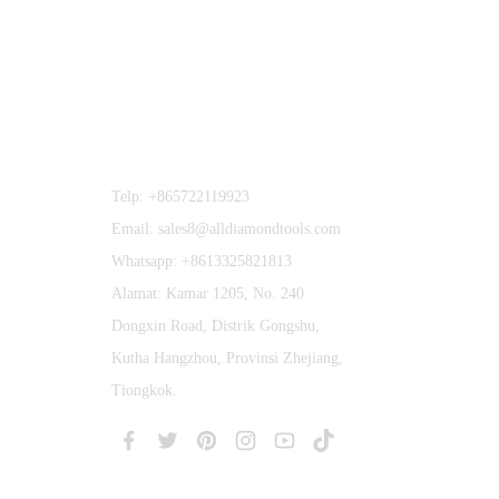
Hubungi Kami
Telp: +865722119923
Email: sales8@alldiamondtools.com
Whatsapp: +8613325821813
Alamat: Kamar 1205, No. 240
Dongxin Road, Distrik Gongshu,
Kutha Hangzhou, Provinsi Zhejiang,
Tiongkok.