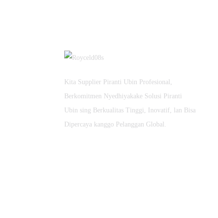
Penggalian Terpadu Lapisan
Ganda...
S Gedhe Lapisan Ganda 8-
Inci...
Kita Supplier Piranti Ubin Profesional,
Berkomitmen Nyedhiyakake Solusi Piranti
Pisau Gergaji Berlian Desain
Ubin sing Berkualitas Tinggi, Inovatif, lan Bisa
Anyar
Dipercaya kanggo Pelanggan Global.