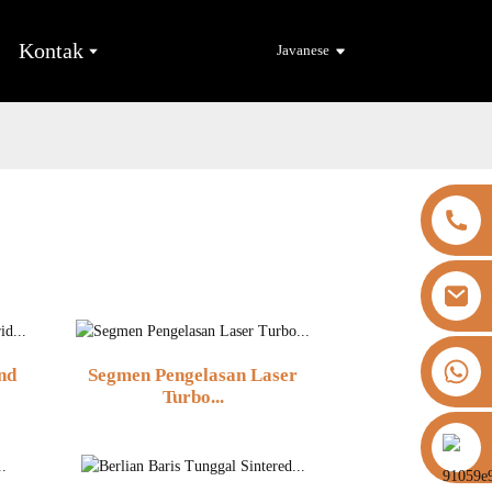
Kontak
Javanese
+8613325821813
nd
Segmen Pengelasan Laser
Turbo...
https://vk.com/id855439469