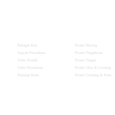
Informasi
Kategori Produk
Babagan Kita
Piranti Motong
Sajarah Perusahaan
Piranti Pengeboran
Video Produk
Piranti Tangan
Video Perusahaan
Piranti Ukur & Leveling
Hubungi Kami
Piranti Grinding & Poles