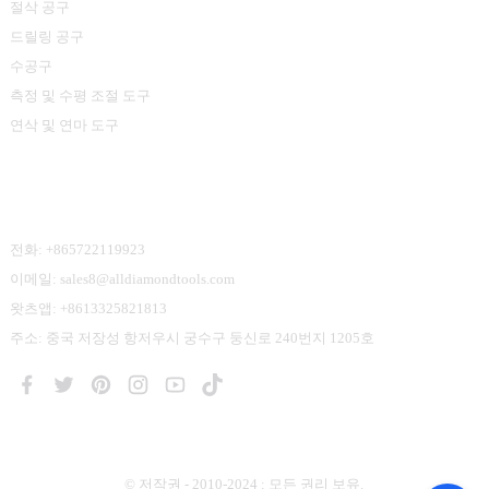
절삭 공구
드릴링 공구
수공구
측정 및 수평 조절 도구
연삭 및 연마 도구
문의하기
전화: +865722119923
이메일: sales8@alldiamondtools.com
왓츠앱: +8613325821813
주소: 중국 저장성 항저우시 궁수구 둥신로 240번지 1205호
© 저작권 - 2010-2024 : 모든 권리 보유.