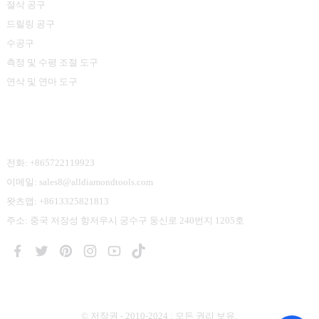
절삭 공구
드릴링 공구
수공구
측정 및 수평 조절 도구
연삭 및 연마 도구
문의하기
전화: +865722119923
이메일: sales8@alldiamondtools.com
왓츠앱: +8613325821813
주소: 중국 저장성 항저우시 궁수구 둥신로 240번지 1205호
© 저작권 - 2010-2024 : 모든 권리 보유.