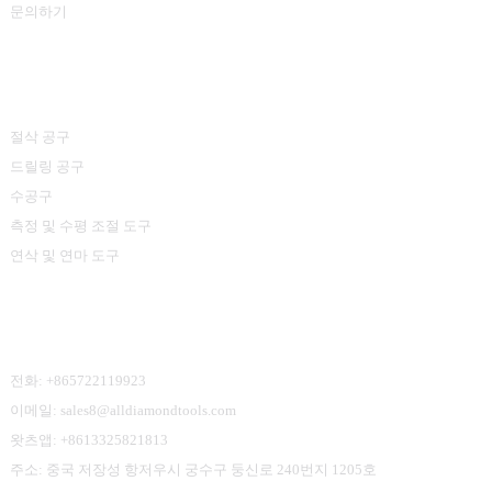
문의하기
제품 카테고리
절삭 공구
드릴링 공구
수공구
측정 및 수평 조절 도구
연삭 및 연마 도구
문의하기
전화: +865722119923
이메일: sales8@alldiamondtools.com
왓츠앱: +8613325821813
주소: 중국 저장성 항저우시 궁수구 둥신로 240번지 1205호