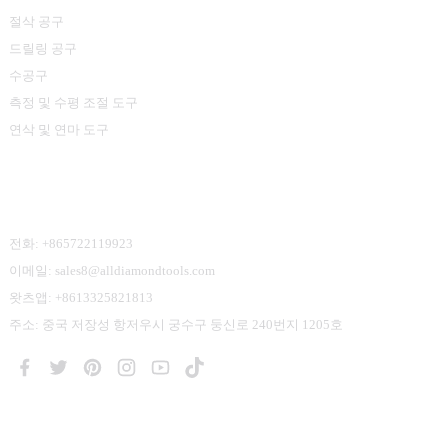
절삭 공구
드릴링 공구
수공구
측정 및 수평 조절 도구
연삭 및 연마 도구
문의하기
전화: +865722119923
이메일: sales8@alldiamondtools.com
왓츠앱: +8613325821813
주소: 중국 저장성 항저우시 궁수구 둥신로 240번지 1205호