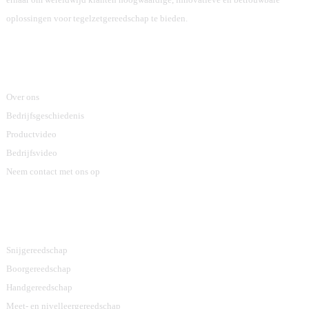
oplossingen voor tegelzetgereedschap te bieden.
Informatie
Over ons
Bedrijfsgeschiedenis
Productvideo
Bedrijfsvideo
Neem contact met ons op
Productcategorieën
Snijgereedschap
Boorgereedschap
Handgereedschap
Meet- en nivelleergereedschap