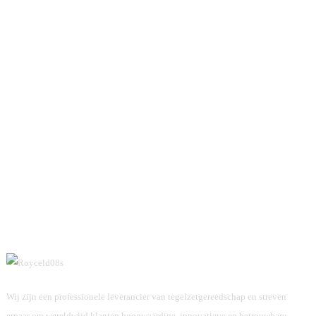
Wij zijn een professionele leverancier van tegelzetgereedschap en streven
ernaar om wereldwijd klanten hoogwaardige, innovatieve en betrouwbare