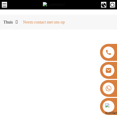
Thuis
Neem contact met ons op
BY ROYCEL
HANGZHOU ROYCEL IMPORT AND
EXPORT CO., LTD.
+8613325821813
+8613325821813
sales8@alldiamondtools.com
Room 1205, No. 240 Dongxin Road, Gongshu District, Hangzhou
https://vk.com/id855439469
City, Zhejiang Province, China.