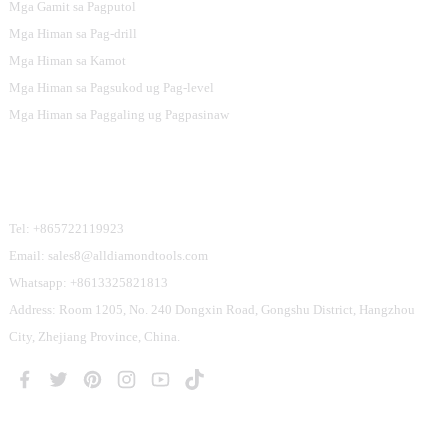
Mga Gamit sa Pagputol
Mga Himan sa Pag-drill
Mga Himan sa Kamot
Mga Himan sa Pagsukod ug Pag-level
Mga Himan sa Paggaling ug Pagpasinaw
Kontaka Kami
Tel: +865722119923
Email: sales8@alldiamondtools.com
Whatsapp: +8613325821813
Address: Room 1205, No. 240 Dongxin Road, Gongshu District, Hangzhou
City, Zhejiang Province, China.