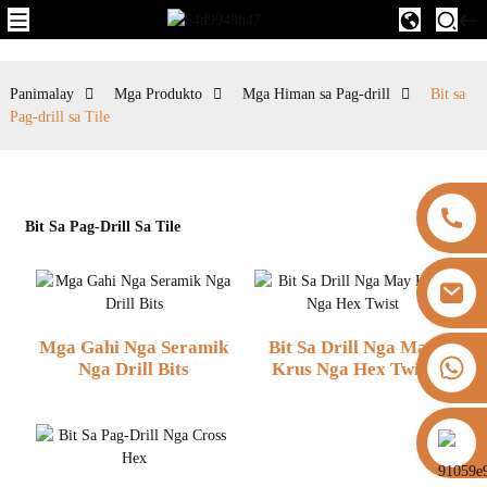
Panimalay
Mga Produkto
Mga Himan sa Pag-drill
Bit sa
Pag-drill sa Tile
Bit Sa Pag-Drill Sa Tile
Mga Gahi Nga Seramik
Bit Sa Drill Nga May
+8613325821813
Nga Drill Bits
Krus Nga Hex Twist
https://vk.com/id855439469