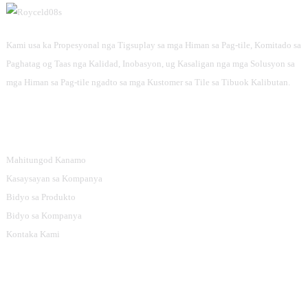
Kami usa ka Propesyonal nga Tigsuplay sa mga Himan sa Pag-tile, Komitado sa
Paghatag og Taas nga Kalidad, Inobasyon, ug Kasaligan nga mga Solusyon sa
mga Himan sa Pag-tile ngadto sa mga Kustomer sa Tile sa Tibuok Kalibutan.
Impormasyon
Mahitungod Kanamo
Kasaysayan sa Kompanya
Bidyo sa Produkto
Bidyo sa Kompanya
Kontaka Kami
Mga Kategorya Sa Produkto