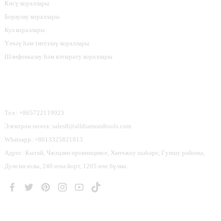
Кисү кораллары
Бораулау кораллары
Кул кораллары
Үлчәү һәм тигезләү кораллары
Шлифовкалау һәм ялтырату кораллары
Безнең Белән Элемтәгә Керегез
Тел.: +865722119923
Электрон почта: sales8@alldiamondtools.com
Whatsapp: +8613325821813
Адрес: Кытай, Чжэцзян провинциясе, Ханчжоу шәһәре, Гуншу районы,
Дунсин юлы, 240 нчы йорт, 1205 нче бүлмә.