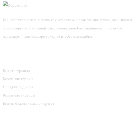
Без - профессиональ плитка ябу кораллары белән тәэмин итүче, дөньякүләм
клиентларга югары сыйфатлы, инновацион һәм ышанычлы плитка ябу
кораллары чишелешләре тәкъдим итәргә омтылабыз.
Мәгълүмат
Безнең турында
Компания тарихы
Продукт видеосы
Компания видеосы
Безнең белән элемтәгә керегез
Продукт Категорияләре