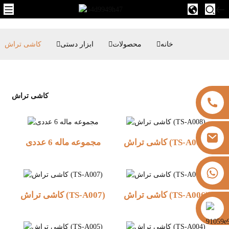
خانه
محصولات
ابزار دستی
کاشی تراش
کاشی تراش
کاشی تراش (TS-A008)
مجموعه ماله 6 عددی
‎+۸۶۱۳۳۲۵۸۲۱۸۱‎
کاشی تراش (TS-A006)
کاشی تراش (TS-A007)
https://vk.com/id855439469