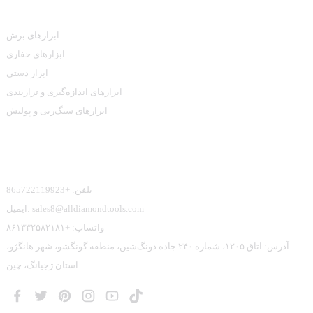
ابزارهای برش
ابزارهای حفاری
ابزار دستی
ابزارهای اندازه‌گیری و ترازبندی
ابزارهای سنگ‌زنی و پولیش
تماس با ما
تلفن: +865722119923
ایمیل: sales8@alldiamondtools.com
واتساپ: +۸۶۱۳۳۲۵۸۲۱۸۱
آدرس: اتاق ۱۲۰۵، شماره ۲۴۰ جاده دونگ‌شین، منطقه گونگشو، شهر هانگژو،
استان ژجیانگ، چین.