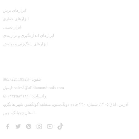
ابزارهای برش
ابزارهای حفاری
ابزار دستی
ابزارهای اندازه‌گیری و ترازبندی
ابزارهای سنگ‌زنی و پولیش
تماس با ما
تلفن: +865722119923
ایمیل: sales8@alldiamondtools.com
واتساپ: +۸۶۱۳۳۲۵۸۲۱۸۱
آدرس: اتاق ۱۲۰۵، شماره ۲۴۰ جاده دونگ‌شین، منطقه گونگشو، شهر هانگژو،
استان ژجیانگ، چین.