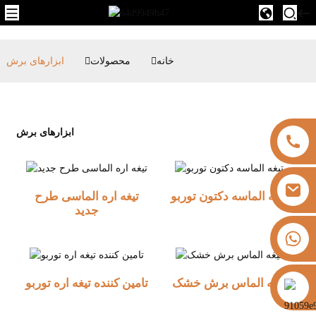
خانه
محصولات
ابزارهای برش
ابزارهای برش
تیغه الماسه دکتون توربو
تیغه اره الماسی طرح
جدید
‎+۸۶۱۳۳۲۵۸۲۱۸۱‎
تیغه الماس برش خشک
تامین کننده تیغه اره توربو
https://vk.com/id855439469