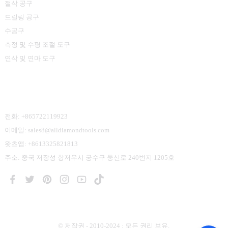
절삭 공구
드릴링 공구
수공구
측정 및 수평 조절 도구
연삭 및 연마 도구
문의하기
전화: +865722119923
이메일: sales8@alldiamondtools.com
왓츠앱: +8613325821813
주소: 중국 저장성 항저우시 궁수구 둥신로 240번지 1205호
© 저작권 - 2010-2024 : 모든 권리 보유.