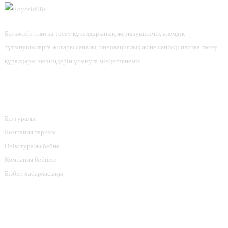
Біз кәсіби плитка төсеу құралдарының жеткізушісіміз, әлемдік
тұтынушыларға жоғары сапалы, инновациялық және сенімді плитка төсеу
құралдары шешімдерін ұсынуға міндеттенеміз.
Ақпарат
Біз туралы
Компания тарихы
Өнім туралы бейне
Компания бейнесі
Бізбен хабарласыңы
Өнім Санаттары