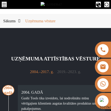
Sākums
Uzņēmuma vēsture
UZŅĒMUMA ATTĪSTĪBAS VĒSTURE
2004.–2017. g.
2019.–2023. g.
+8613325821813
2004.
2019.
2004. GADĀ
2019. GADĀ
gadā
gadā
Gushi Tools tika izveidots, lai nodrošinātu mūsu
Gushi Tools piedzīvoja strauju izaugsmi, jo mūsu
https://vk.com/id855439469
vērtīgajiem klientiem augstas kvalitātes produktus un
apņemšanās nodrošināt klientu apmierinātību un
pakalpojumus.
produktu izcilību palielināja pieprasījumu pēc mūsu