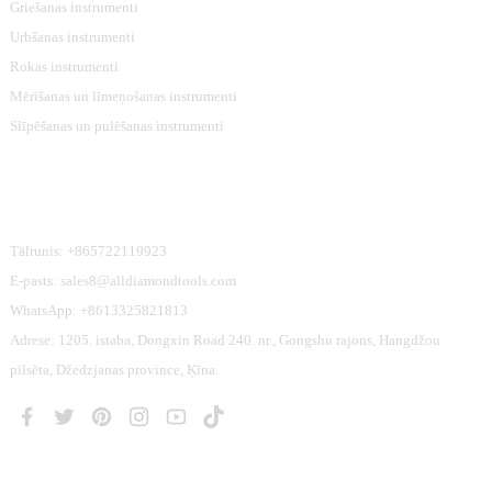
Griešanas instrumenti
Urbšanas instrumenti
Rokas instrumenti
Mērīšanas un līmeņošanas instrumenti
Slīpēšanas un pulēšanas instrumenti
Sazinieties Ar Mums
Tālrunis: +865722119923
E-pasts: sales8@alldiamondtools.com
WhatsApp: +8613325821813
Adrese: 1205. istaba, Dongxin Road 240. nr., Gongshu rajons, Hangdžou
pilsēta, Džedzjanas province, Ķīna.