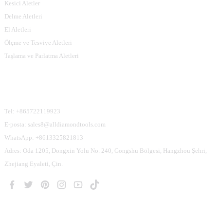
Kesici Aletler
Delme Aletleri
El Aletleri
Ölçme ve Tesviye Aletleri
Taşlama ve Parlatma Aletleri
Bize Ulaşın
Tel: +865722119923
E-posta: sales8@alldiamondtools.com
WhatsApp: +8613325821813
Adres: Oda 1205, Dongxin Yolu No. 240, Gongshu Bölgesi, Hangzhou Şehri,
Zhejiang Eyaleti, Çin.