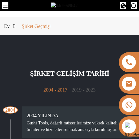
Ev
Şirket Geçmişi
ŞIRKET GELIŞIM TARIHI
2004 - 2017
2019 - 2023
+8613325821813
2004
2019
2004 YILINDA
2019'DA
Gushi Tools, değerli müşterilerimize yüksek kaliteli
Müşteri memnuniyetine ve ürün mükemmelliğine olan
https://vk.com/id855439469
ürünler ve hizmetler sunmak amacıyla kurulmuştur.
bağlılığımız, ürünlerimize olan talebin artmasına yol
açarak Gushi Tools'un hızlı bir büyüme kaydetmesine