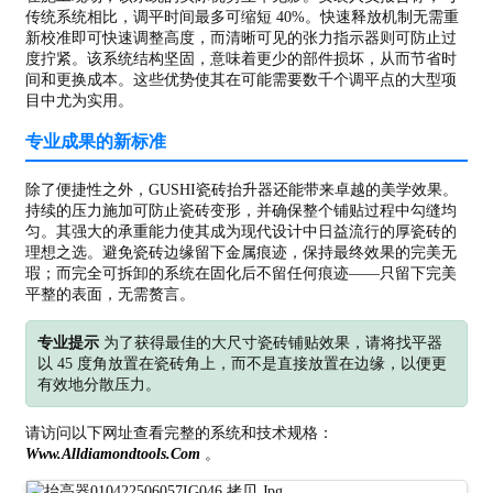
传统系统相比，调平时间最多可缩短 40%。快速释放机制无需重
新校准即可快速调整高度，而清晰可见的张力指示器则可防止过
度拧紧。该系统结构坚固，意味着更少的部件损坏，从而节省时
间和更换成本。这些优势使其在可能需要数千个调平点的大型项
目中尤为实用。
专业成果的新标准
除了便捷性之外，GUSHI瓷砖抬升器还能带来卓越的美学效果。
持续的压力施加可防止瓷砖变形，并确保整个铺贴过程中勾缝均
匀。其强大的承重能力使其成为现代设计中日益流行的厚瓷砖的
理想之选。避免瓷砖边缘留下金属痕迹，保持最终效果的完美无
瑕；而完全可拆卸的系统在固化后不留任何痕迹——只留下完美
平整的表面，无需赘言。
专业提示
为了获得最佳的大尺寸瓷砖铺贴效果，请将找平器
以 45 度角放置在瓷砖角上，而不是直接放置在边缘，以便更
有效地分散压力。
请访问以下网址查看完整的系统和技术规格：
Www.alldiamondtools.com
。