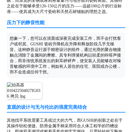
曲，而加宽的全钢底座则将重量均匀地分散到瓷砖表面。其独特
之处在于能够承受120-150公斤的压力——远超100公斤的行业标
准——使其成为大尺寸瓷砖和天然石材铺贴的理想之选。
压力下的静音性能
想象一下，您可以在清晨或深夜完成安装工作，而不会打扰客
户或邻居。GUSHI 瓷砖升降机在升降和释放阶段几乎无噪
音。这种静音运行源于精密设计的组件，通过光滑的聚合物接
触点消除了金属间的摩擦。其专利弹簧机构以轻柔的咔嗒声接
合，而非传统系统发出的刺耳砰砰声，使安装人员能够在对噪
音敏感的环境中工作，例如有人居住的住宅、医院或办公楼，
而不会造成任何干扰。
直观的设计与无与伦比的强度完美结合
其他找平系统需要工具或过大的力气，而GUSHI的创新之处在于
其操作轻松便捷。防滑金属手柄采用符合人体工程学的凹槽设
计，即使双手潮湿或戴着手套也能牢牢握住。只需轻轻按下释放