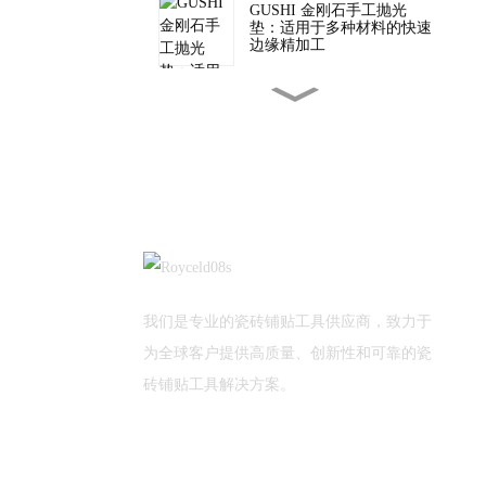
GUSHI 金刚石手工抛光
垫：适用于多种材料的快速
边缘精加工
批发二合一瓷砖切割工具，
适用于专业瓷砖安装
TUV 为 GUSHI 质量检验提
供支持
植树节快乐！
我们是专业的瓷砖铺贴工具供应商，致力于
为全球客户提供高质量、创新性和可靠的瓷
砖铺贴工具解决方案。
新年新气象！