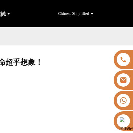
接触
Chinese Simplified
命超乎想象！
+8613325821813
https://vk.com/id855439469