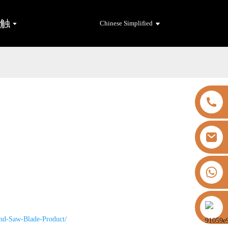
接触
Chinese Simplified
+8613325821813
https://vk.com/id855439469
nd-Saw-Blade-Product/