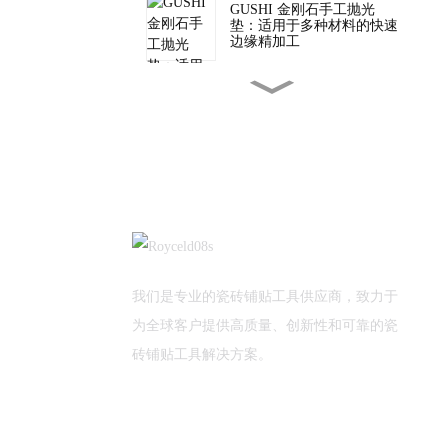
GUSHI 金刚石手工抛光
垫：适用于多种材料的快速
边缘精加工
批发二合一瓷砖切割工具，
适用于专业瓷砖安装
TUV 为 GUSHI 质量检验提
供支持
植树节快乐！
我们是专业的瓷砖铺贴工具供应商，致力于
为全球客户提供高质量、创新性和可靠的瓷
砖铺贴工具解决方案。
新年新气象！