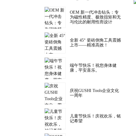
OEM 新一代冲击钻头：专
为磁性精度、极致扭矩和无
与伦比的耐用性而设计
全新 45° 瓷砖倒角工具震撼
上市——精准高效！
端午节快乐！祝您身体健
康，平安喜乐。
庆祝GUSHI Tools企业文化
一周年
儿童节快乐！庆祝欢乐，铭
记希望