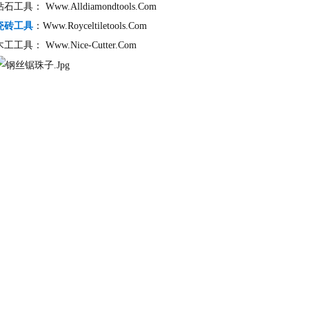
钻石工具：
Www.alldiamondtools.com
瓷砖工具
：
Www.royceltiletools.com
木工工具：
Www.nice-Cutter.com