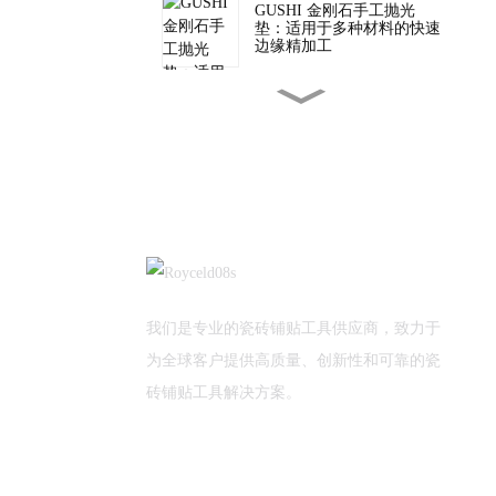
GUSHI 金刚石手工抛光
垫：适用于多种材料的快速
边缘精加工
批发二合一瓷砖切割工具，
适用于专业瓷砖安装
TUV 为 GUSHI 质量检验提
供支持
植树节快乐！
我们是专业的瓷砖铺贴工具供应商，致力于
为全球客户提供高质量、创新性和可靠的瓷
砖铺贴工具解决方案。
新年新气象！