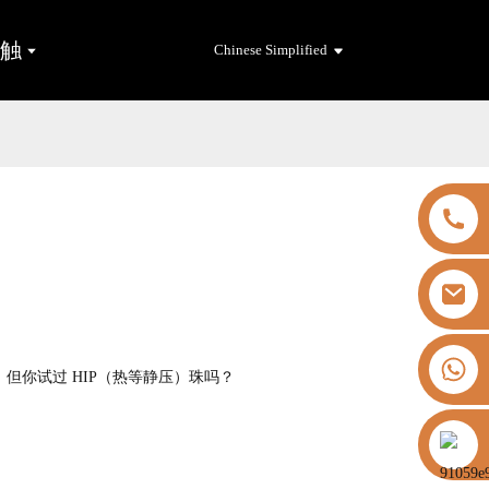
接触
Chinese Simplified
+8613325821813
但你试过 HIP（热等静压）珠吗？
https://vk.com/id855439469