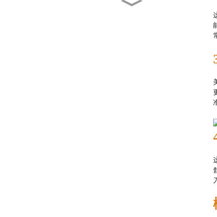
8英寸双层大屏幕智能数码
吸盘（210毫米）
双层一体式数码吸盘
（167mmx247mm）
8英寸双层大屏幕智能数码
吸盘
新型金刚石锯片