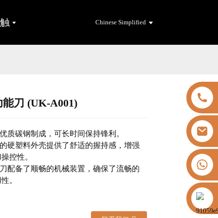
接触
Chinese Simplified
能刀 (UK-A001)
Loading...
Loading...
用优质碳钢制成，可长时间保持锋利。
厚的硬塑料外壳提供了舒适的握持感，增强
和操控性。
+8613325821813
工刀配备了顺畅的机械装置，确保了流畅的
用性。
https://vk.com/id855439469