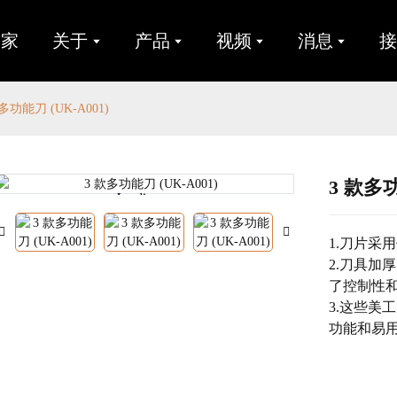
家
关于
产品
视频
消息
多功能刀 (UK-A001)
3 款多功
Loading...
Loading...
1.刀片采
2.刀具加
了控制性
3.这些美
功能和易