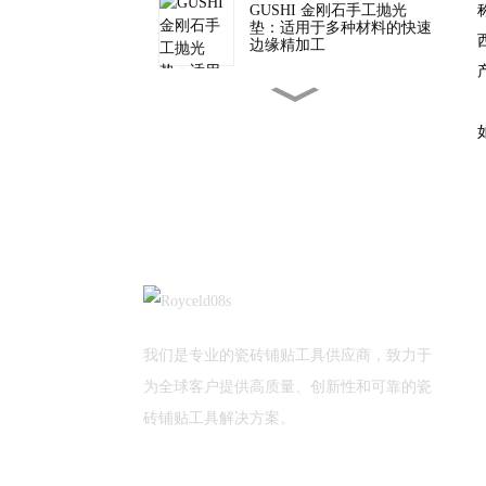
GUSHI 金刚石手工抛光
垫：适用于多种材料的快速
边缘精加工
批发二合一瓷砖切割工具，
适用于专业瓷砖安装
TUV 为 GUSHI 质量检验提
供支持
植树节快乐！
我们是专业的瓷砖铺贴工具供应商，致力于
为全球客户提供高质量、创新性和可靠的瓷
新年新气象！
砖铺贴工具解决方案。