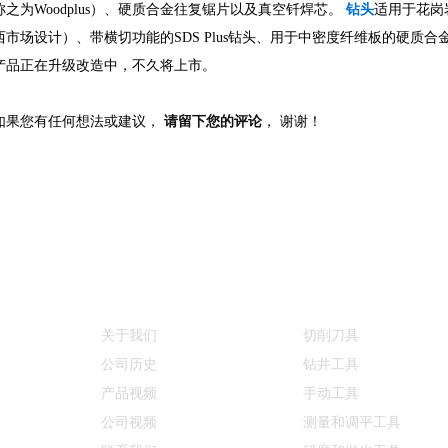
称之为Woodplus）、硬质合金往复锯片以及真空钎焊芯。
钻头
适用于花岗
西市场设计）、带横切功能的SDS Plus钻头、用于中密度纤维板的硬质
产品正在升级改造中，不久将上市。
如果您有任何想法或建议，
请留下您的评论
， 谢谢！
信息
产品类别
关于我们
切削刀具
公司历史
钻井工具
产品视频
手动工具
公司视频
测量和调平工具