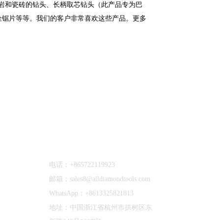
岩和瓷砖的钻头、长柄取芯钻头（此产品专为巴
合金锯片等等。我们的客户非常喜欢这些产品。更多
联系我们
电话：+865722119923
邮箱：sales8@alldiamondtools.com
WhatsApp：+8613325821813
地址：中国浙江省杭州市拱树区东